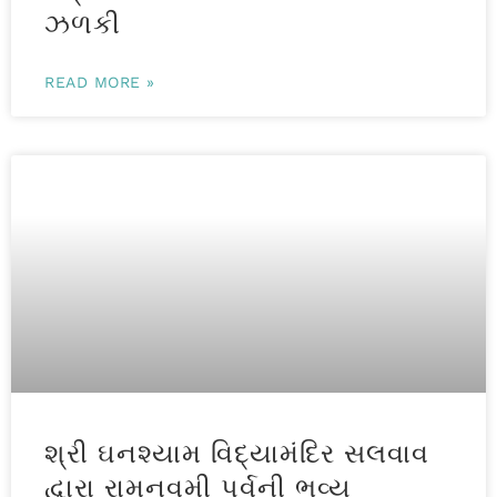
ઝળકી
READ MORE »
શ્રી ઘનશ્યામ વિદ્યામંદિર સલવાવ
દ્વારા રામનવમી પર્વની ભવ્ય