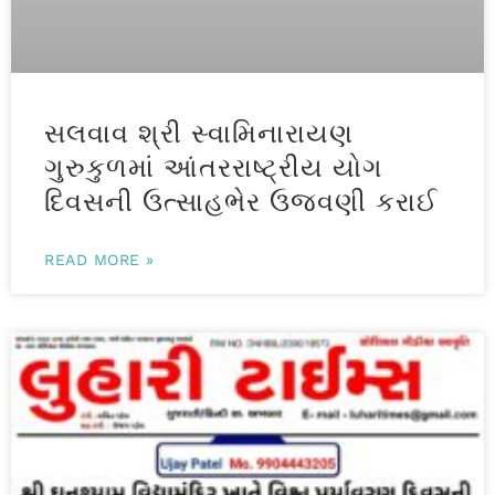
સલવાવ શ્રી સ્વામિનારાયણ
ગુરુકુળમાં આંતરરાષ્ટ્રીય યોગ
દિવસની ઉત્સાહભેર ઉજવણી કરાઈ
READ MORE »