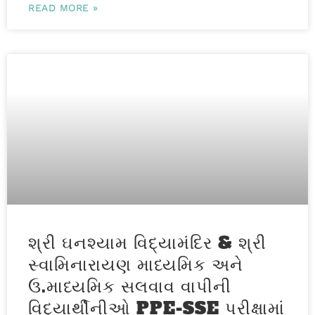
READ MORE »
શ્રી ઘનશ્યામ વિદ્યામંદિર & શ્રી
સ્વામિનારાયણ માધ્યમિક અને
ઉ.માધ્યમિક સલવાવ વાપીની
વિદ્યાર્થીનીઓ PPE-SSE પરીક્ષામાં