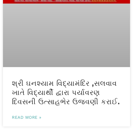
શ્રી ઘનશ્યામ વિદ્યામંદિર ,સલવાવ
ખાતે વિદ્યાર્થી દ્વારા પર્યાવરણ
દિવસની ઉત્સાહભેર ઉજવણી કરાઈ.
READ MORE »