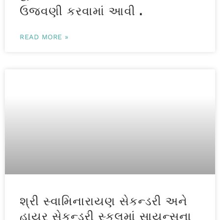
ઉજવણી કરવામાં આવી .
READ MORE »
શ્રી સ્વામિનારાયણ સેકન્ડરી અને
હાયર સેકન્ડરી સ્કૂલમાં સાયન્સના