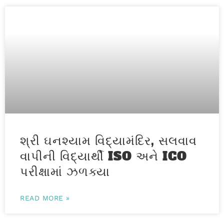
શ્રી ઘનશ્યામ વિદ્યામંદિર, સલવાવ
વાપીની વિદ્યાર્થી ISO અને ICO
પરીક્ષામાં ઝળક્યા
READ MORE »