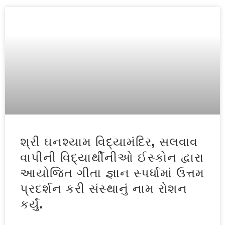
શ્રી ઘનશ્યામ વિદ્યામંદિર, સલવાવ
વાપીની વિદ્યાર્થીનીઓ ઈસ્કોન દ્વારા
આયોજિત ગીતા જ્ઞાન સ્પર્ધામાં ઉત્તમ
પ્રદર્શન કરી સંસ્થાનું નામ રોશન
કર્યું.