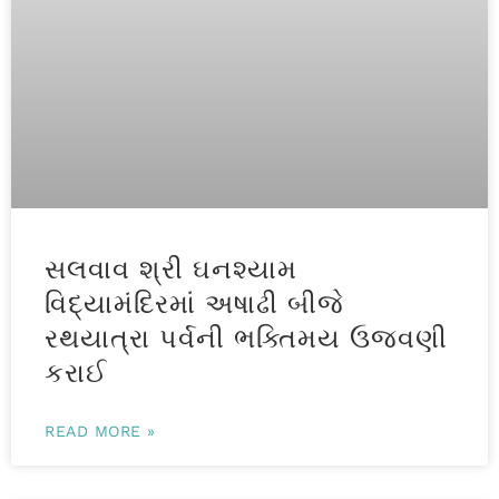
સલવાવ શ્રી ઘનશ્યામ
વિદ્યામંદિરમાં અષાઢી બીજે
રથયાત્રા પર્વની ભક્તિમય ઉજવણી
કરાઈ
READ MORE »