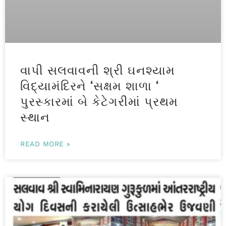
વાપી સલવાવની શ્રી ઘનશ્યામ
વિદ્યામંદિરને ‘સક્ષમ શાળા ‘
પુરસ્કારમાં બે કેટેગરીમાં પ્રથમ
સ્થાન
READ MORE »