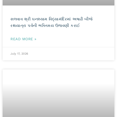
સલવાવ શ્રી ઘનશ્યામ વિદ્યામંદિરમાં અષાઢી બીજે
રથયાત્રા પર્વની ભક્તિમય ઉજવણી કરાઈ
READ MORE »
July 17, 2026