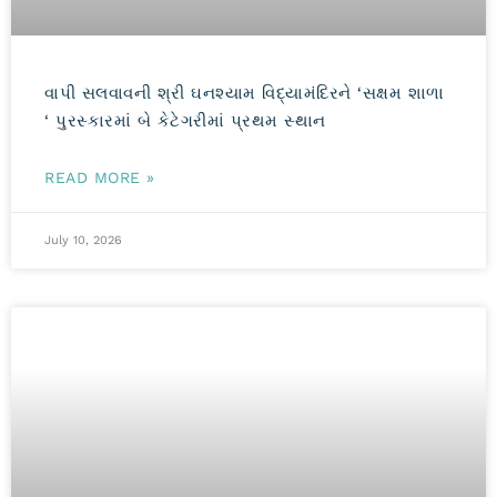
વાપી સલવાવની શ્રી ઘનશ્યામ વિદ્યામંદિરને ‘સક્ષમ શાળા
‘ પુરસ્કારમાં બે કેટેગરીમાં પ્રથમ સ્થાન
READ MORE »
July 10, 2026