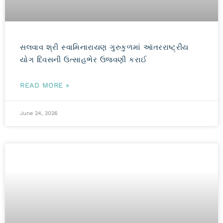
સલવાવ શ્રી સ્વામિનારાયણ ગુરુકુળમાં આંતરરાષ્ટ્રીય
યોગ દિવસની ઉત્સાહભેર ઉજવણી કરાઈ
READ MORE »
June 24, 2026