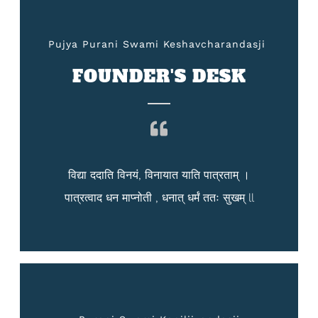
Pujya Purani Swami Keshavcharandasji ​
FOUNDER'S DESK
विद्या ददाति विनयं, विनायात याति पात्रताम् ।
पात्रत्वाद धन माप्नोती , धनात् धर्मं ततः सुखम् ll