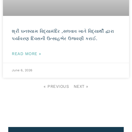
શ્રી ઘનશ્યામ વિદ્યામંદિર ,સલવાવ ખાતે વિદ્યાર્થી દ્વારા
પર્યાવરણ દિવસની ઉત્સાહભેર ઉજવણી કરાઈ.
READ MORE »
June 6, 2026
« PREVIOUS
NEXT »