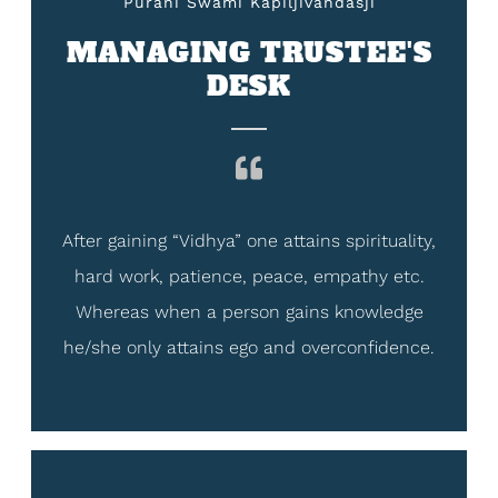
Purani Swami Kapiljivandasji
MANAGING TRUSTEE'S
DESK
After gaining “Vidhya” one attains spirituality,
hard work, patience, peace, empathy etc.
Whereas when a person gains knowledge
he/she only attains ego and overconfidence.