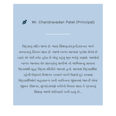
Mr. Chandravadan Patel (Principal)
વિદ્યાનું
મંદિર
શાળા
છે
.
જ્યાં
શિક્ષણ
,
સંસ્કુતી
,
સંસ્કાર
અને
સભ્યતાનું
સિંચન
થાય
છે
.
આજે
બાળક
શાળામાં
પ્રવેશ
મેળવે
છે
ત્યારે
એ
કોરી
સ્લેટ
હોય
છે
એવું
કહેવું
ભૂલ
ભરેલું
ગણાશે
.
આજેનો
બાળક
જન્મતા
વેંત
શાસ્ત્રોનું
માનીએ
તો
અભિમન્યુ
માતાના
ઉદરમાંથી
યુદ્ધ
વિદ્યા
શીખીને
આવ્યો
હતો
.
શાળામાં
વિદ્યાર્થીમાં
રહેલી
ઉણપને
ઉજાગર
કરવાને
બદલે
ઉણપો
દૂર
કરવામાં
વિદ્યાર્થીઓને
સહાયરૂપ
બની
વ્યક્તિના
જીવનમાં
જરૂરી
એવા
જીવન
કૌશલ્ય
,
મુલ્યો
,
વલણો
વગેરેનો
વિકાસ
થાય
તે
પ્રકારનું
શિક્ષણ
આજે
અનિવાર્ય
બની
રહ્યું
છે
…