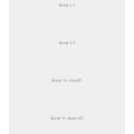
ધોરણ ૮
ધોરણ ૯
ધોરણ ૧૧ કોમર્સ
ધોરણ ૧૧ સાયન્સ