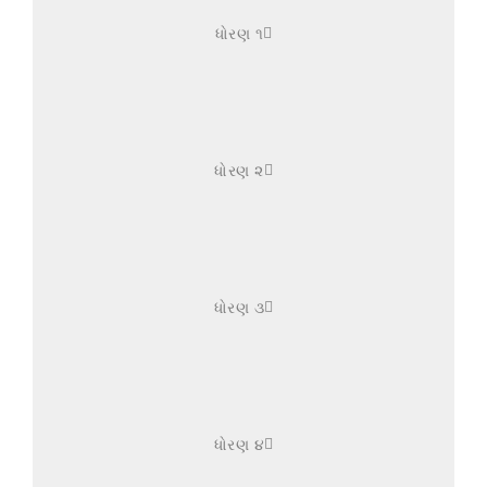
ધોરણ ૧
ધોરણ ૨
ધોરણ ૩
ધોરણ ૪