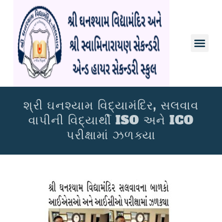
INFO
CONTACT US
શ્રી ઘનશ્યામ વિદ્યામંદિર, સલવાવ
વાપીની વિદ્યાર્થી ISO અને ICO
પરીક્ષામાં ઝળક્યા