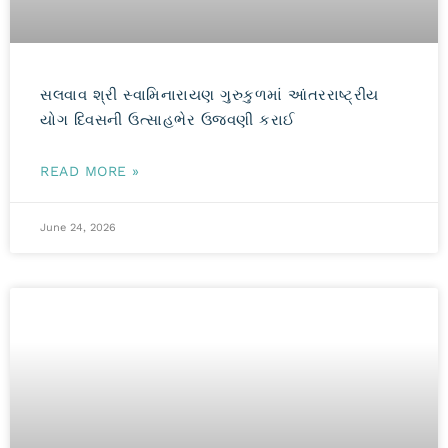
સલવાવ શ્રી સ્વામિનારાયણ ગુરુકુળમાં આંતરરાષ્ટ્રીય
યોગ દિવસની ઉત્સાહભેર ઉજવણી કરાઈ
READ MORE »
June 24, 2026