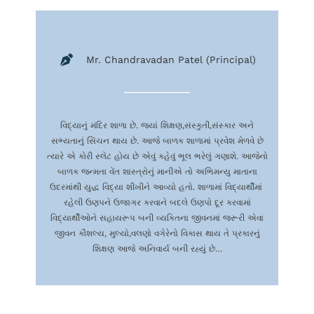
Mr. Chandravadan Patel (Principal)
વિદ્યાનું
મંદિર
શાળા
છે
.
જ્યાં
શિક્ષણ
,
સંસ્કુતી
,
સંસ્કાર
અને
સભ્યતાનું
સિંચન
થાય
છે
.
આજે
બાળક
શાળામાં
પ્રવેશ
મેળવે
છે
ત્યારે
એ
કોરી
સ્લેટ
હોય
છે
એવું
કહેવું
ભૂલ
ભરેલું
ગણાશે
.
આજેનો
બાળક
જન્મતા
વેંત
શાસ્ત્રોનું
માનીએ
તો
અભિમન્યુ
માતાના
ઉદરમાંથી
યુદ્ધ
વિદ્યા
શીખીને
આવ્યો
હતો
.
શાળામાં
વિદ્યાર્થીમાં
રહેલી
ઉણપને
ઉજાગર
કરવાને
બદલે
ઉણપો
દૂર
કરવામાં
વિદ્યાર્થીઓને
સહાયરૂપ
બની
વ્યક્તિના
જીવનમાં
જરૂરી
એવા
જીવન
કૌશલ્ય
,
મુલ્યો
,
વલણો
વગેરેનો
વિકાસ
થાય
તે
પ્રકારનું
શિક્ષણ
આજે
અનિવાર્ય
બની
રહ્યું
છે
…