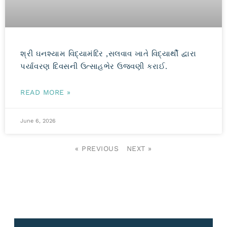
શ્રી ઘનશ્યામ વિદ્યામંદિર ,સલવાવ ખાતે વિદ્યાર્થી દ્વારા
પર્યાવરણ દિવસની ઉત્સાહભેર ઉજવણી કરાઈ.
READ MORE »
June 6, 2026
« PREVIOUS
NEXT »