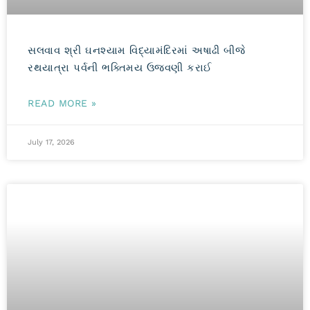
સલવાવ શ્રી ઘનશ્યામ વિદ્યામંદિરમાં અષાઢી બીજે
રથયાત્રા પર્વની ભક્તિમય ઉજવણી કરાઈ
READ MORE »
July 17, 2026