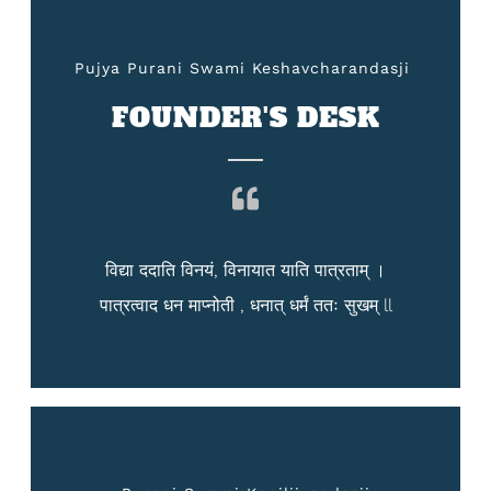
Pujya Purani Swami Keshavcharandasji ​
FOUNDER'S DESK
विद्या ददाति विनयं, विनायात याति पात्रताम् ।
पात्रत्वाद धन माप्नोती , धनात् धर्मं ततः सुखम् ll