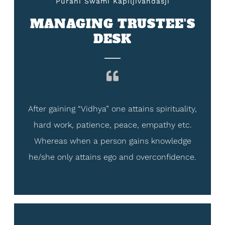
Purani Swami Kapiljivandasji
MANAGING TRUSTEE'S
DESK
After gaining “Vidhya” one attains spirituality,
hard work, patience, peace, empathy etc.
Whereas when a person gains knowledge
he/she only attains ego and overconfidence.