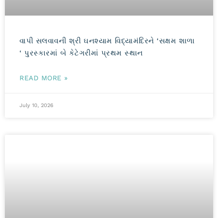
વાપી સલવાવની શ્રી ઘનશ્યામ વિદ્યામંદિરને ‘સક્ષમ શાળા
‘ પુરસ્કારમાં બે કેટેગરીમાં પ્રથમ સ્થાન
READ MORE »
July 10, 2026